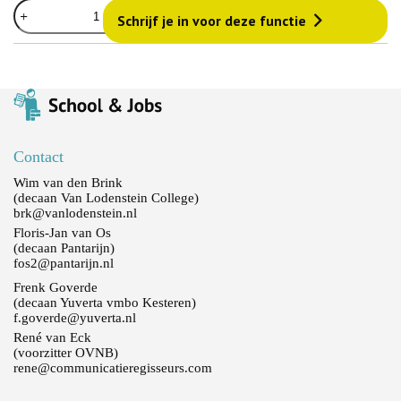
De
Schrijf je in voor deze functie
Rolf
Groep
aantal
Contact
Wim van den Brink
(decaan Van Lodenstein College)
brk@vanlodenstein.nl
Floris-Jan van Os
(decaan Pantarijn)
fos2@pantarijn.nl
Frenk Goverde
(decaan Yuverta vmbo Kesteren)
f.goverde@yuverta.nl
René van Eck
(voorzitter OVNB)
rene@communicatieregisseurs.com