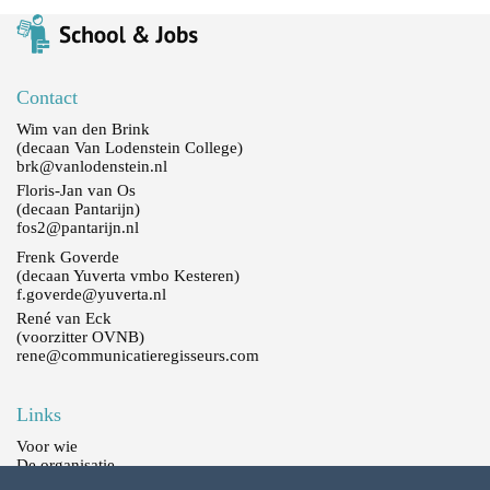
aantal
Contact
Wim van den Brink
(decaan Van Lodenstein College)
brk@vanlodenstein.nl
Floris-Jan van Os
(decaan Pantarijn)
fos2@pantarijn.nl
Frenk Goverde
(decaan Yuverta vmbo Kesteren)
f.goverde@yuverta.nl
René van Eck
(voorzitter OVNB)
rene@communicatieregisseurs.com
Links
Voor wie
De organisatie
Deelnemende bedrijven